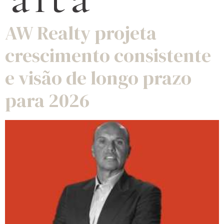
AW Realty projeta
crescimento consistente
e visão de longo prazo
para 2026