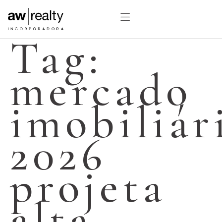
Tag:
mercado
imobiliár
2026
projeta
alta