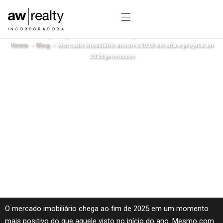
Mercado imobiliário encerra 2025 em alta
e projeta um 2026 promissor
Home
>
Blog
> Mercado imobiliário encerra 2025 em alta e projeta um
2026 promissor
O mercado imobiliário chega ao fim de 2025 em um momento
mais positivo do que aquele visto no início do ano. Mesmo com