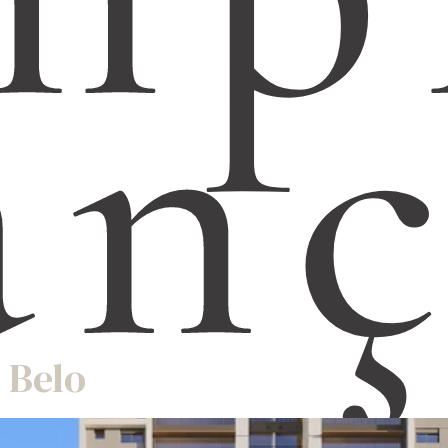
an
 Belo