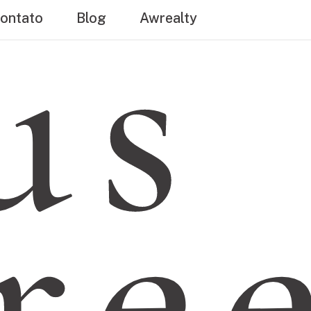
us
ontato
Blog
Awrealty
ree