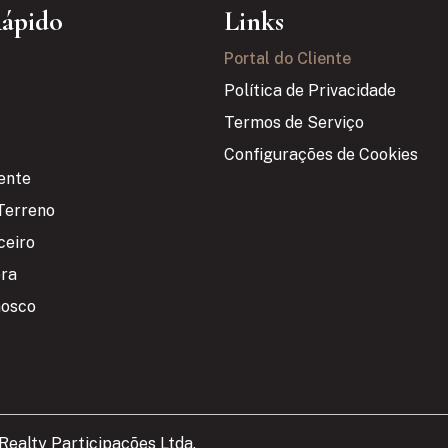
Rápido
Links
Portal do Cliente
Política de Privacidade
Termos de Serviço
Configurações de Cookies
iente
Terreno
ceiro
bra
nosco
ealty Participações Ltda.​