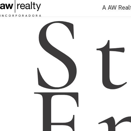
S
A AW Real
E