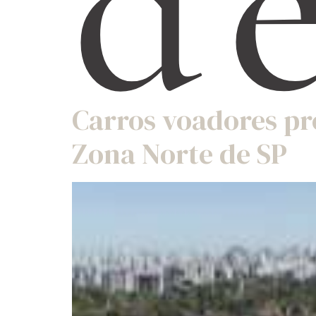
d
Carros voadores p
Zona Norte de SP