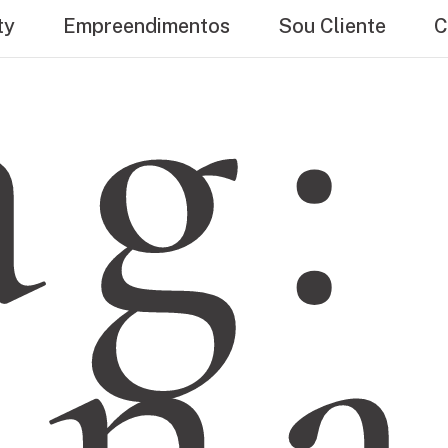
ag:
ty
Empreendimentos
Sou Cliente
C
on