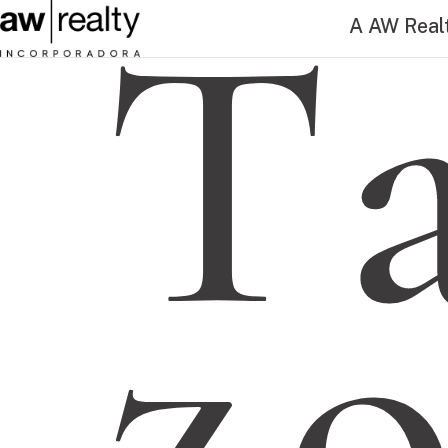
T
A AW Real
z