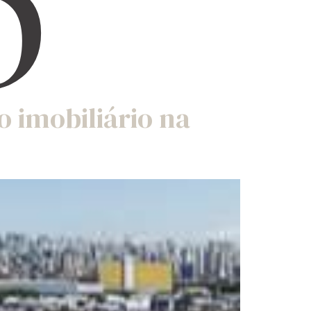
p
 imobiliário na