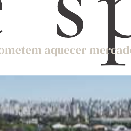
e s
rometem aquecer mercado