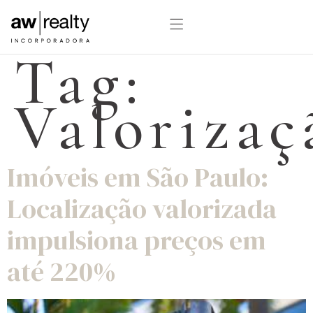
Tag:
Valorizaç
Imóveis em São Paulo:
Localização valorizada
impulsiona preços em
até 220%