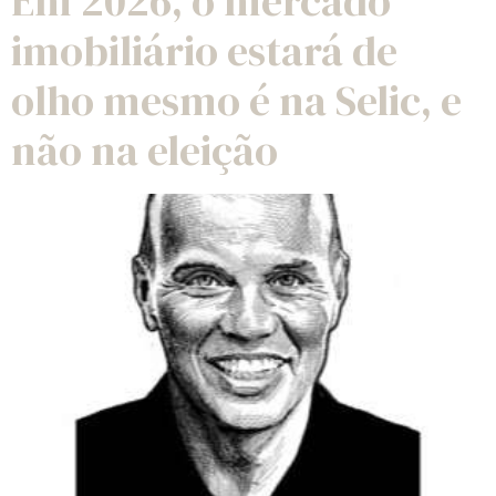
Em 2026, o mercado
imobiliário estará de
olho mesmo é na Selic, e
não na eleição