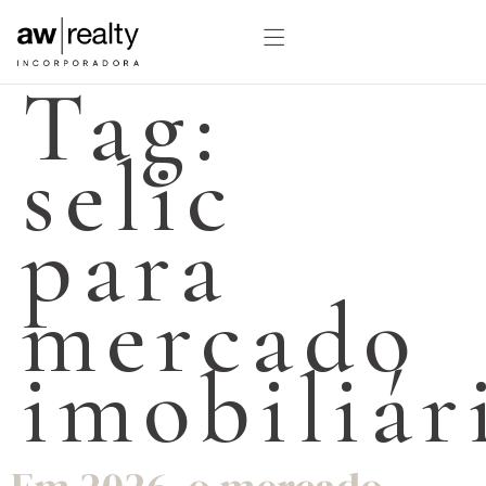
Tag:
selic
para
mercado
imobiliár