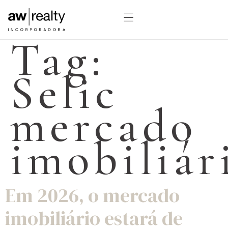
Tag:
Selic
mercado
imobiliár
Em 2026, o mercado
imobiliário estará de