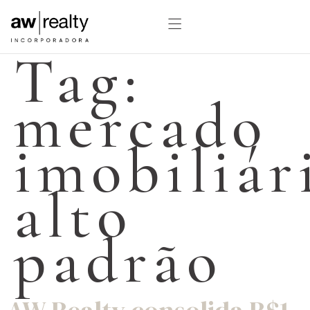
Tag:
mercado
imobiliár
alto
padrão