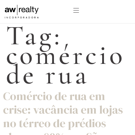
Tag:
comércio
de rua
Comércio de rua em
crise: vacância em lojas
no térreo de prédios