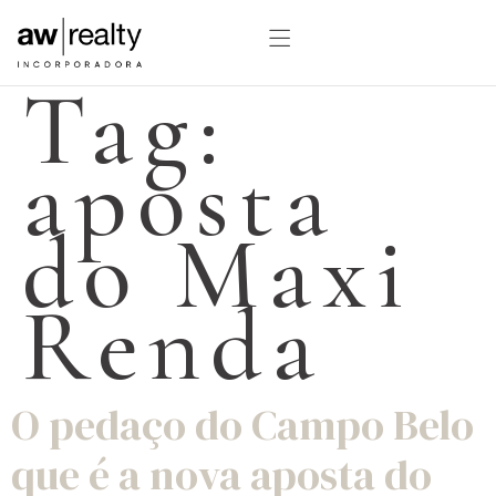
Tag:
aposta
do Maxi
Renda
O pedaço do Campo Belo
que é a nova aposta do