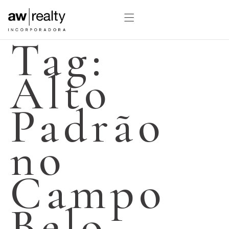
Tag:
Alto
Padrão
no
Campo
Belo