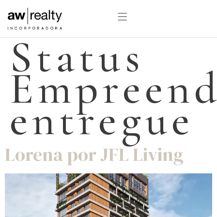
Status
Empreend
entregue
Lorena por JFL Living