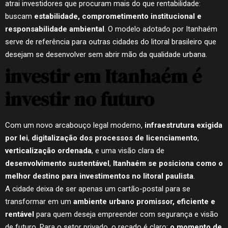
atrai investidores que procuram mais do que rentabilidade:
buscam
estabilidade, comprometimento institucional e
responsabilidade ambiental
. O modelo adotado por Itanhaém
serve de referência para outras cidades do litoral brasileiro que
desejam se desenvolver sem abrir mão da qualidade urbana.
investir em Itanhaém é
investir no futuro
Com um novo arcabouço legal moderno,
infraestrutura exigida
por lei
,
digitalização dos processos de licenciamento
,
verticalização ordenada
, e uma visão clara de
desenvolvimento sustentável
,
Itanhaém se posiciona como o
melhor destino para investimentos no litoral paulista
.
A cidade deixa de ser apenas um cartão-postal para se
transformar em um
ambiente urbano promissor, eficiente e
rentável
para quem deseja empreender com segurança e visão
de futuro. Para o setor privado, o recado é claro:
o momento de