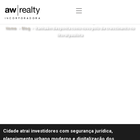
Itanhaém desponta como novo polo de
crescimento no litoral paulista
Home
>
Blog
> Itanhaém desponta como novo polo de crescimento no
litoral paulista
Cidade atrai investidores com segurança jurídica,
planejamento urbano moderno e digitalização dos