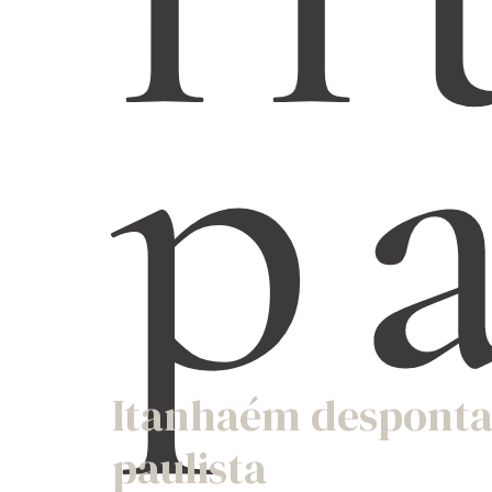
p
Itanhaém desponta 
paulista