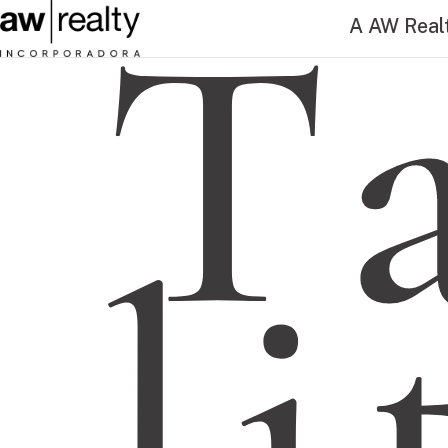
T
A AW Real
li