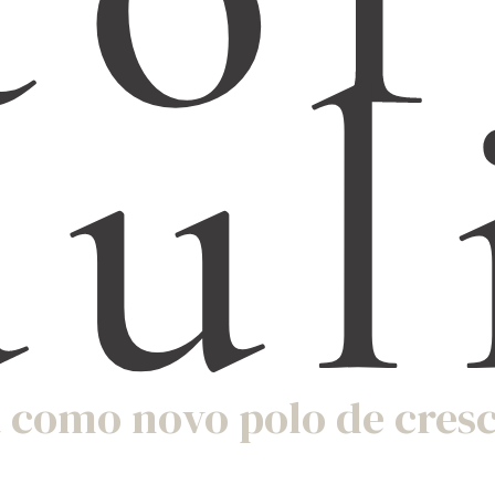
aul
como novo polo de cresc