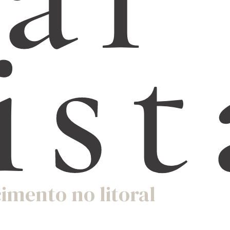
ist
imento no litoral