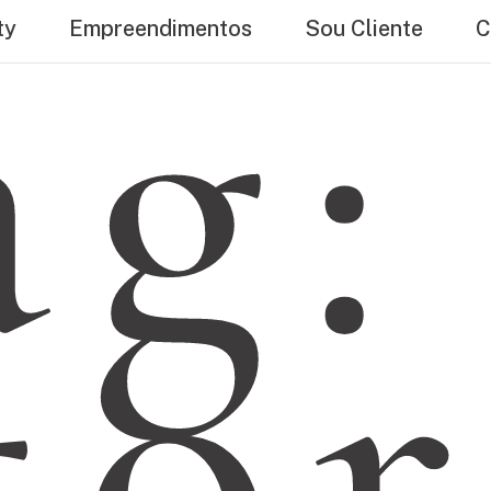
ag:
ty
Empreendimentos
Sou Cliente
C
tor